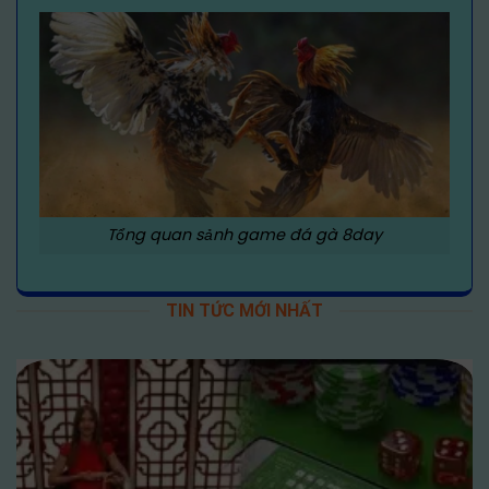
Tổng quan sảnh game đá gà 8day
Sảnh game
đá gà
8day
được thiết kế và xây
TIN TỨC MỚI NHẤT
dựng bởi các chuyên gia hàng đầu trong lĩnh
vực cá cược trực tuyến. Với điểm mạnh là sự
hợp tác với các trường gà nổi tiếng trên thế
giới, nhà cái mang đến cho người chơi một trải
nghiệm hoàn toàn mới mẻ và đầy thú vị.