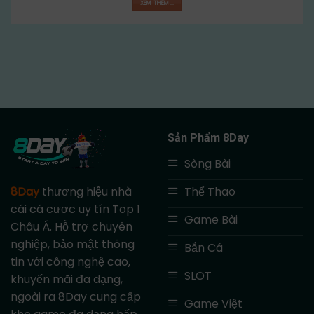
XEM THÊM...
Sản Phẩm 8Day
Sòng Bài
Thể Thao
8Day
thương hiệu nhà
cái cá cược uy tín Top 1
Game Bài
Châu Á. Hỗ trợ chuyên
nghiệp, bảo mật thông
Bắn Cá
tin với công nghệ cao,
SLOT
khuyến mãi đa dạng,
ngoài ra 8Day cung cấp
Game Việt