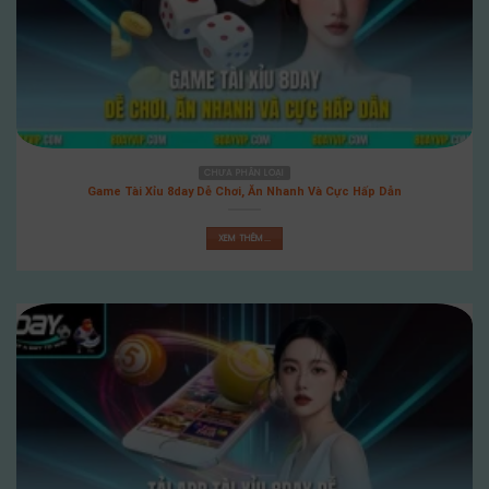
Các hình thức đá gà 8day hot nhất 2024
Đá gà 8day
là một trong những hình thức cá
cược trực tuyến hấp dẫn, đem lại cho người
chơi những trải nghiệm độc đáo và kích thích.
CHƯA PHÂN LOẠI
Dưới đây là những hình thức đá gà hot nhất
Game Tài Xỉu 8day Dễ Chơi, Ăn Nhanh Và Cực Hấp Dẫn
nhất năm 2024:
XEM THÊM...
Đá gà cựa sắt
Đây là một trong những hình thức đá gà được
rất nhiều người yêu thích tại
Đá gà 8day
. Với
cách chơi đơn giản, không cần quá nhiều kĩ
năng, việc đặt cược vào đá gà cựa sắt sẽ mang
lại cho bạn cơ hội chiến thắng cao.
Điểm mạnh của đá gà cựa sắt tại cổng game