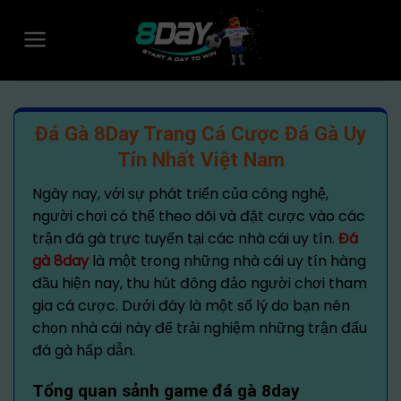
Skip
to
content
Đá Gà 8Day Trang Cá Cược Đá Gà Uy
Tín Nhất Việt Nam
Ngày nay, với sự phát triển của công nghệ,
người chơi có thể theo dõi và đặt cược vào các
trận đá gà trực tuyến tại các nhà cái uy tín.
Đ
á
gà 8day
là một trong những nhà cái uy tín hàng
đầu hiện nay, thu hút đông đảo người chơi tham
gia cá cược. Dưới đây là một số lý do bạn nên
chọn nhà cái này để trải nghiệm những trận đấu
đá gà hấp dẫn.
Tổng quan sảnh game đá gà 8day