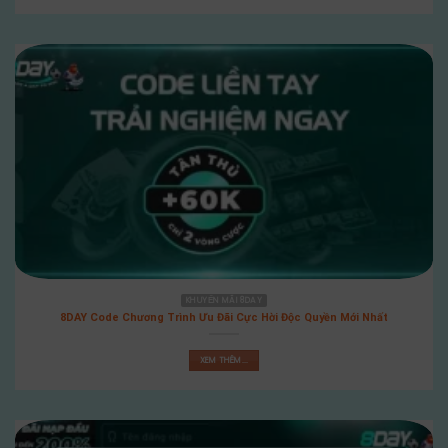
Điểm mạnh của
đá gà 8day
chính là sự hợp tác
với các trường gà nổi tiếng trên thế giới. Nhờ
vậy, người chơi có thể theo dõi và đặt cược vào
những trận đấu chất lượng cao, đạt chuẩn quốc
tế. Điều này làm cho các trận đấu trở nên hấp
dẫn và chân thực hơn bao giờ hết.
Với sự đa dạng về các trường gà, người chơi có
thể lựa chọn theo sở thích hoặc theo phong
cách cá cược của mình. Tại cổng game, bạn có
thể tìm thấy những trường gà nổi tiếng như
Ninh Khương, Hải Dương, Tam Đảo hay cả các
KHUYẾN MÃI 8DAY
trường gà ở các tỉnh miền Tây.
8DAY Code Chương Trình Ưu Đãi Cực Hời Độc Quyền Mới Nhất
Đội ngũ bình luận viên chuyên nghiệp
XEM THÊM...
Ngoài việc cung cấp các trận đấu chất lượng
cao từ các trường gà hàng đầu, nhà cái còn sở
hữu đội ngũ bình luận viên chuyên nghiệp. Với