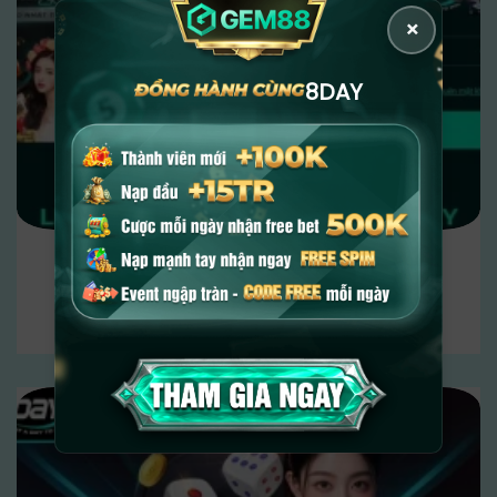
sự am hiểu sâu sắc về đá gà, các bình luận viên
×
của
đá gà 8day
đem lại những phân tích
chuyên sâu và những nhận định chính xác về
8DAY
các trận đấu.
Hơn nữa, những bình luận viên này còn mang
đến những bình luận đầy kịch tính, giúp cho
không khí của các trận đấu trở nên sống động
và hấp dẫn hơn bao giờ hết.
THỦ THUẬT 8DAY
Chỉ Dẫn 8DAY Đăng Nhập Với Link An Toàn, Thành Công 100%
Các hình thức đá gà 8day hot nhất 2024
XEM THÊM...