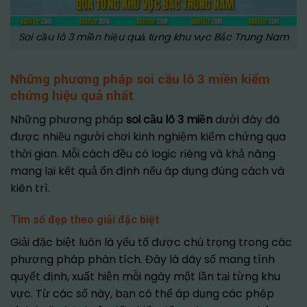
Soi cầu lô 3 miền hiệu quả từng khu vực Bắc Trung Nam
Những phương pháp soi cầu lô 3 miền kiểm
chứng hiệu quả nhất
Những phương pháp
soi cầu lô 3 miền
dưới đây đã
được nhiều người chơi kinh nghiệm kiểm chứng qua
thời gian. Mỗi cách đều có logic riêng và khả năng
mang lại kết quả ổn định nếu áp dụng đúng cách và
kiên trì.
Tìm số đẹp theo giải đặc biệt
Giải đặc biệt luôn là yếu tố được chú trọng trong các
phương pháp phân tích. Đây là dãy số mang tính
quyết định, xuất hiện mỗi ngày một lần tại từng khu
vực. Từ các số này, bạn có thể áp dụng các phép