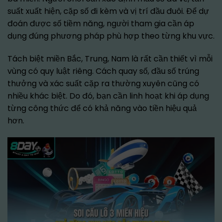
suất xuất hiện, cặp số đi kèm và vị trí đầu đuôi. Để dự
đoán được số tiềm năng, người tham gia cần áp
dụng đúng phương pháp phù hợp theo từng khu vực.
Tách biệt miền Bắc, Trung, Nam là rất cần thiết vì mỗi
vùng có quy luật riêng. Cách quay số, đầu số trúng
thưởng và xác suất cặp ra thường xuyên cũng có
nhiều khác biệt. Do đó, bạn cần linh hoạt khi áp dụng
từng công thức để có khả năng vào tiền hiệu quả
hơn.