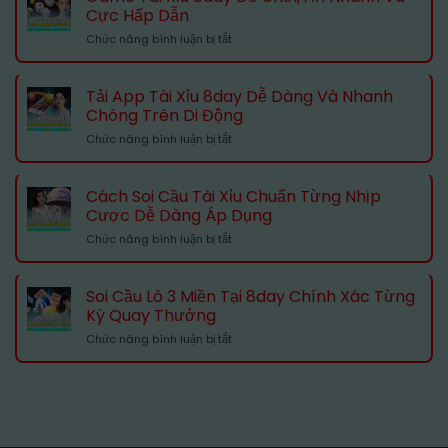
Đăng
Quyền
Cực Hấp Dẫn
Nhập
Mới
ở
Chức năng bình luận bị tắt
Với
Nhất
Game
Link
Tài
An
Xỉu
Toàn,
Tải App Tài Xỉu 8day Dễ Dàng Và Nhanh
8day
Thành
Chóng Trên Di Động
Dễ
Công
ở
Chức năng bình luận bị tắt
Chơi,
100%
Tải
Ăn
App
Nhanh
Tài
Và
Cách Soi Cầu Tài Xỉu Chuẩn Từng Nhịp
Xỉu
Cực
Cược Dễ Dàng Áp Dụng
8day
Hấp
ở
Chức năng bình luận bị tắt
Dễ
Dẫn
Cách
Dàng
Soi
Và
Cầu
Nhanh
Soi Cầu Lô 3 Miền Tại 8day Chính Xác Từng
Tài
Chóng
Kỳ Quay Thưởng
Xỉu
Trên
ở
Chức năng bình luận bị tắt
Chuẩn
Di
Soi
Từng
Động
Cầu
Nhịp
Lô
Cược
3
Dễ
Miền
Dàng
Tại
Áp