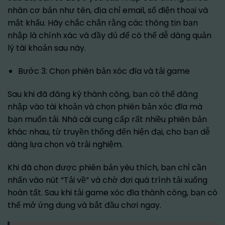
nhân cơ bản như tên, địa chỉ email, số điện thoại và
mật khẩu. Hãy chắc chắn rằng các thông tin bạn
nhập là chính xác và đầy đủ để có thể dễ dàng quản
lý tài khoản sau này.
Bước 3: Chọn phiên bản xóc đĩa và tải game
Sau khi đã đăng ký thành công, bạn có thể đăng
nhập vào tài khoản và chọn phiên bản xóc đĩa mà
bạn muốn tải. Nhà cái cung cấp rất nhiều phiên bản
khác nhau, từ truyền thống đến hiện đại, cho bạn dễ
dàng lựa chọn và trải nghiệm.
Khi đã chọn được phiên bản yêu thích, bạn chỉ cần
nhấn vào nút “Tải về” và chờ đợi quá trình tải xuống
hoàn tất. Sau khi tải game xóc đĩa thành công, bạn có
thể mở ứng dụng và bắt đầu chơi ngay.