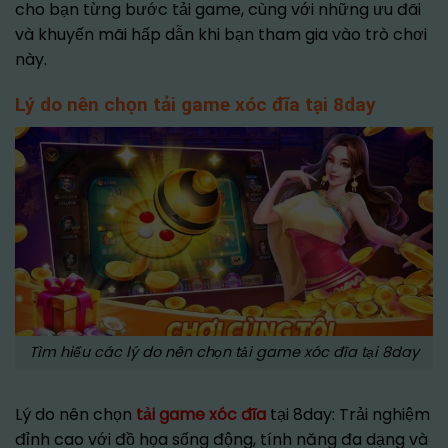
cho bạn từng bước tải game, cùng với những ưu đãi
và khuyến mãi hấp dẫn khi bạn tham gia vào trò chơi
này.
Lý do nên chọn tải game xóc đĩa tại 8day
Tìm hiểu các lý do nên chọn tải game xóc đĩa tại 8day
Lý do nên chọn
tải game xóc đĩa
tại 8day: Trải nghiệm
đỉnh cao với đồ họa sống động, tính năng đa dạng và