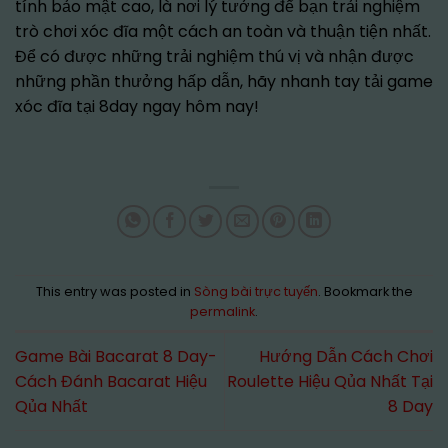
tính bảo mật cao, là nơi lý tưởng để bạn trải nghiệm
trò chơi xóc đĩa một cách an toàn và thuận tiện nhất.
Để có được những trải nghiệm thú vị và nhận được
những phần thưởng hấp dẫn, hãy nhanh tay tải game
xóc đĩa tại 8day ngay hôm nay!
This entry was posted in
Sòng bài trực tuyến
. Bookmark the
permalink
.
Game Bài Bacarat 8 Day-
Hướng Dẫn Cách Chơi
Cách Đánh Bacarat Hiệu
Roulette Hiệu Qủa Nhất Tại
Qủa Nhất
8 Day