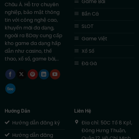
Game Bài
Châu Á. Hỗ trợ chuyên
nghiệp, bảo mật thông
Bắn Cá
tin với công nghệ cao,
SLOT
khuyến mãi đa dạng,
ngoài ra 8Day cung cấp
Game Việt
kho game đa dạng hấp
Xổ Số
dẫn như casino, thể
thao, xổ số, game bài,...
Đá Gà
Hướng Dẫn
Liên Hệ
Hướng dẫn đăng ký
Địa chỉ: 50C Tổ 8 Kp1,
Đông Hưng Thuận,
Hướng dẫn đăng
Quận 12, Hồ Chí Minh,