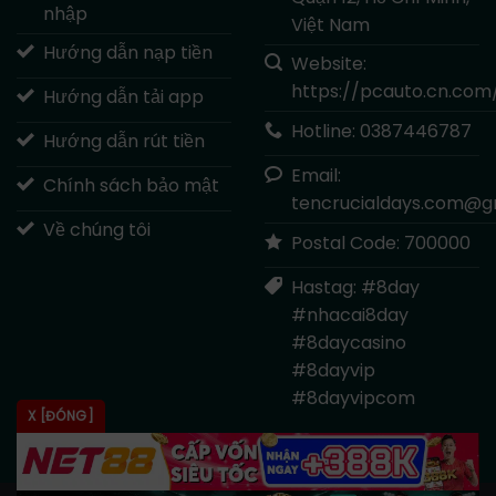
nhập
Việt Nam
Hướng dẫn nạp tiền
Website:
https://pcauto.cn.com
Hướng dẫn tải app
Hotline: 0387446787
Hướng dẫn rút tiền
Email:
Chính sách bảo mật
tencrucialdays.com@g
Về chúng tôi
Postal Code: 700000
Hastag: #8day
#nhacai8day
#8daycasino
#8dayvip
#8dayvipcom
X [ĐÓNG]