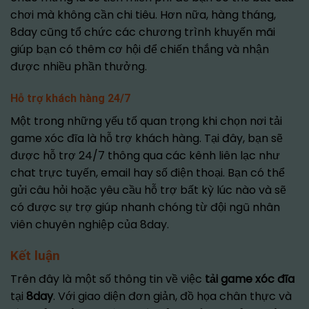
chơi mà không cần chi tiêu. Hơn nữa, hàng tháng,
8day cũng tổ chức các chương trình khuyến mãi
giúp bạn có thêm cơ hội để chiến thắng và nhận
được nhiều phần thưởng.
Hỗ trợ khách hàng 24/7
Một trong những yếu tố quan trọng khi chọn nơi tải
game xóc đĩa là hỗ trợ khách hàng. Tại đây, bạn sẽ
được hỗ trợ 24/7 thông qua các kênh liên lạc như
chat trực tuyến, email hay số điện thoại. Bạn có thể
gửi câu hỏi hoặc yêu cầu hỗ trợ bất kỳ lúc nào và sẽ
có được sự trợ giúp nhanh chóng từ đội ngũ nhân
viên chuyên nghiệp của 8day.
Kết luận
Trên đây là một số thông tin về việc
tải game xóc đĩa
tại
8day
. Với giao diện đơn giản, đồ họa chân thực và