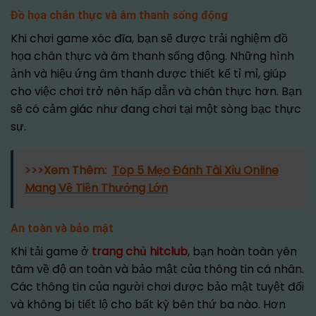
Đồ họa chân thực và âm thanh sống động
Khi chơi game xóc đĩa, bạn sẽ được trải nghiệm đồ
họa chân thực và âm thanh sống động. Những hình
ảnh và hiệu ứng âm thanh được thiết kế tỉ mỉ, giúp
cho việc chơi trở nên hấp dẫn và chân thực hơn. Bạn
sẽ có cảm giác như đang chơi tại một sòng bạc thực
sự.
>>>Xem Thêm:
Top 5 Mẹo Đánh Tài Xỉu Online
Mang Về Tiền Thưởng Lớn
An toàn và bảo mật
Khi tải game ở
trang chủ hitclub
, bạn hoàn toàn yên
tâm về độ an toàn và bảo mật của thông tin cá nhân.
Các thông tin của người chơi được bảo mật tuyệt đối
và không bị tiết lộ cho bất kỳ bên thứ ba nào. Hơn